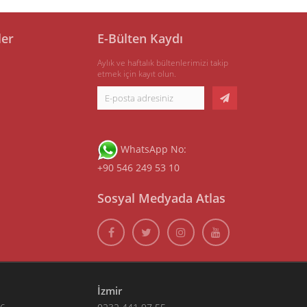
ler
E-Bülten Kaydı
Aylık ve haftalık bültenlerimizi takip
etmek için kayıt olun.
WhatsApp No:
+90 546 249 53 10
Sosyal Medyada Atlas
İzmir