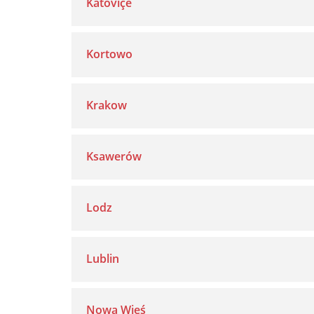
Katoviçe
Kortowo
Krakow
Ksawerów
Lodz
Lublin
Nowa Wieś