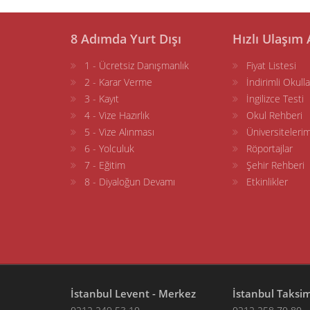
8 Adımda Yurt Dışı
Hızlı Ulaşım 
1 - Ücretsiz Danışmanlık
Fiyat Listesi
2 - Karar Verme
İndirimli Okulla
3 - Kayıt
İngilizce Testi
4 - Vize Hazırlık
Okul Rehberi
5 - Vize Alınması
Üniversitelerim
6 - Yolculuk
Röportajlar
7 - Eğitim
Şehir Rehberi
8 - Diyaloğun Devamı
Etkinlikler
İstanbul Levent - Merkez
İstanbul Taksi