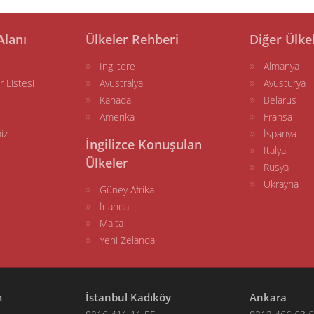
Alanı
Ülkeler Rehberi
Diğer Ülke
İngiltere
Almanya
r Listesi
Avustralya
Avusturya
Kanada
Belarus
Amerika
Fransa
iz
İspanya
İngilizce Konuşulan
İtalya
Ülkeler
Rusya
Ukrayna
Güney Afrika
İrlanda
Malta
Yeni Zelanda
m
İstanbul Kadıköy
Ankara