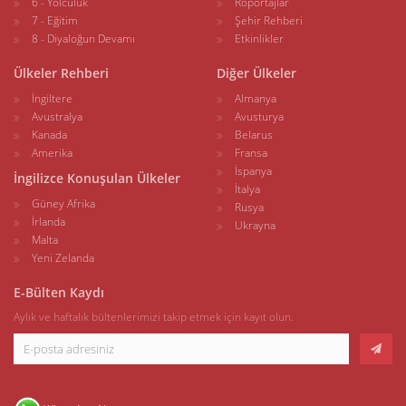
6 - Yolculuk
Röportajlar
7 - Eğitim
Şehir Rehberi
8 - Diyaloğun Devamı
Etkinlikler
Ülkeler Rehberi
Diğer Ülkeler
İngiltere
Almanya
Avustralya
Avusturya
Kanada
Belarus
Amerika
Fransa
İspanya
İngilizce Konuşulan Ülkeler
İtalya
Güney Afrika
Rusya
İrlanda
Ukrayna
Malta
Yeni Zelanda
E-Bülten Kaydı
Aylık ve haftalık bültenlerimizi takip etmek için kayıt olun.