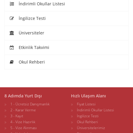
İndirimli Okullar Listesi
İngilizce Testi
Üniversiteler
Etkinlik Takvimi
Okul Rehberi
8 Adımda Yurt Dışı
Hızlı Ulaşım Alanı
1 - Ücretsiz Danışmanlık
Fiyat Listesi
2 - Karar Verme
İndirimli Okullar Listesi
3 - Kayıt
İngilizce Testi
4 - Vize Hazırlık
Okul Rehberi
5 - Vize Alınması
Üniversitelerimiz