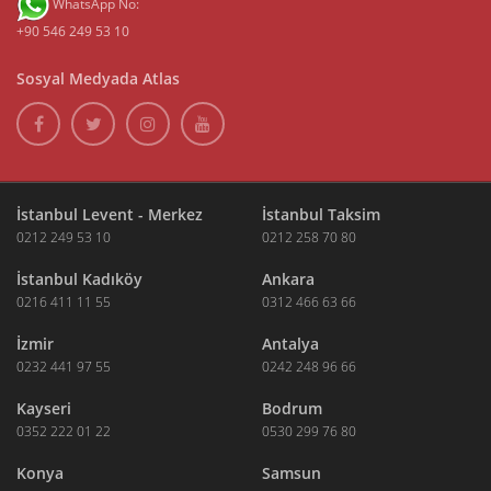
WhatsApp No:
+90 546 249 53 10
Sosyal Medyada Atlas
İstanbul Levent - Merkez
İstanbul Taksim
0212 249 53 10
0212 258 70 80
İstanbul Kadıköy
Ankara
0216 411 11 55
0312 466 63 66
İzmir
Antalya
0232 441 97 55
0242 248 96 66
Kayseri
Bodrum
0352 222 01 22
0530 299 76 80
Konya
Samsun