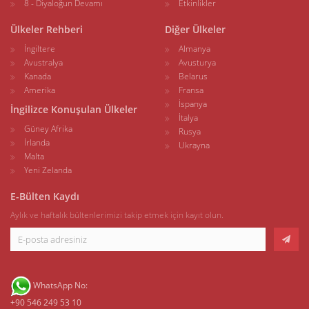
8 - Diyaloğun Devamı
Etkinlikler
Ülkeler Rehberi
Diğer Ülkeler
İngiltere
Almanya
Avustralya
Avusturya
Kanada
Belarus
Amerika
Fransa
İspanya
İngilizce Konuşulan Ülkeler
İtalya
Güney Afrika
Rusya
İrlanda
Ukrayna
Malta
Yeni Zelanda
E-Bülten Kaydı
Aylık ve haftalık bültenlerimizi takip etmek için kayıt olun.
WhatsApp No:
+90 546 249 53 10