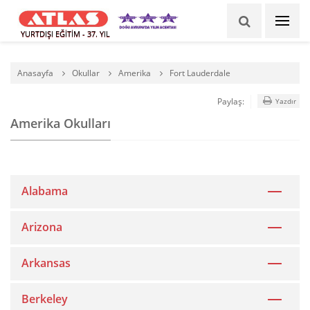
YURTDIŞI EĞİTİM - 37. YIL
Anasayfa
Okullar
Amerika
Fort Lauderdale
Paylaş:
Yazdır
Amerika Okulları
Alabama
Arizona
Arkansas
Berkeley