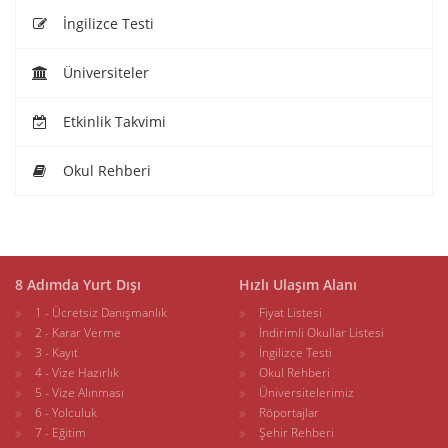
İngilizce Testi
Üniversiteler
Etkinlik Takvimi
Okul Rehberi
8 Adımda Yurt Dışı
Hızlı Ulaşım Alanı
1 - Ücretsiz Danışmanlık
Fiyat Listesi
2 - Karar Verme
İndirimli Okullar Listesi
3 - Kayıt
İngilizce Testi
4 - Vize Hazırlık
Okul Rehberi
5 - Vize Alınması
Üniversitelerimiz
6 - Yolculuk
Röportajlar
7 - Eğitim
Şehir Rehberi