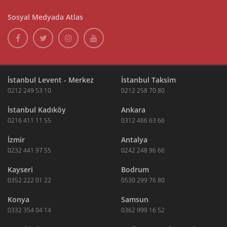
Sosyal Medyada Atlas
İstanbul Levent - Merkez
İstanbul Taksim
0212 249 53 10
0212 258 70 80
İstanbul Kadıköy
Ankara
0216 411 11 55
0312 466 63 66
İzmir
Antalya
0232 441 97 55
0242 248 96 66
Kayseri
Bodrum
0352 222 01 22
0530 299 76 80
Konya
Samsun
0332 354 04 14
0362 999 16 52