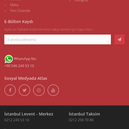
Ukrayna
Malta
Yeni Zelanda
E-Bülten Kaydı
Aylık ve haftalık bültenlerimizi takip etmek için kayıt olun.
WhatsApp No:
+90 546 249 53 10
Sosyal Medyada Atlas
İstanbul Levent - Merkez
İstanbul Taksim
0212 249 53 10
0212 258 70 80