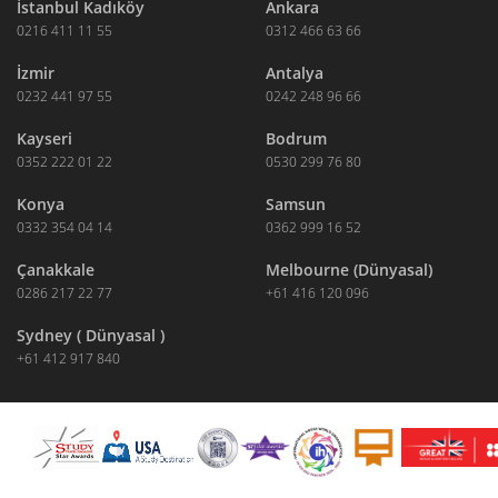
İstanbul Kadıköy
Ankara
0216 411 11 55
0312 466 63 66
İzmir
Antalya
0232 441 97 55
0242 248 96 66
Kayseri
Bodrum
0352 222 01 22
0530 299 76 80
Konya
Samsun
0332 354 04 14
0362 999 16 52
Çanakkale
Melbourne (Dünyasal)
0286 217 22 77
+61 416 120 096
Sydney ( Dünyasal )
+61 412 917 840