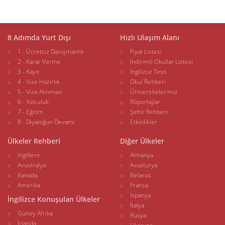
8 Adımda Yurt Dışı
Hızlı Ulaşım Alanı
1 - Ücretsiz Danışmanlık
Fiyat Listesi
2 - Karar Verme
İndirimli Okullar Listesi
3 - Kayıt
İngilizce Testi
4 - Vize Hazırlık
Okul Rehberi
5 - Vize Alınması
Üniversitelerimiz
6 - Yolculuk
Röportajlar
7 - Eğitim
Şehir Rehberi
8 - Diyaloğun Devamı
Etkinlikler
Ülkeler Rehberi
Diğer Ülkeler
İngiltere
Almanya
Avustralya
Avusturya
Kanada
Belarus
Amerika
Fransa
İspanya
İngilizce Konuşulan Ülkeler
İtalya
Güney Afrika
Rusya
İrlanda